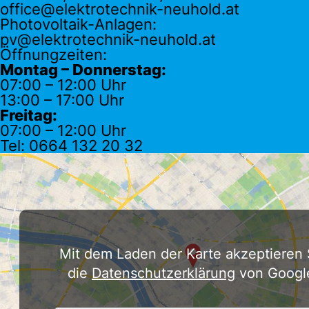
office@elektrotechnik-neuhold.at
Photovoltaik-Anlagen:
pv@elektrotechnik-neuhold.at
Öffnungzeiten:
Montag – Donnerstag:
07:00 – 12:00 Uhr
13:00 – 17:00 Uhr
Freitag:
07:00 – 12:00 Uhr
Tel: 0664 132 20 32
Mit dem Laden der Karte akzeptieren 
die
Datenschutzerklärung
von Googl